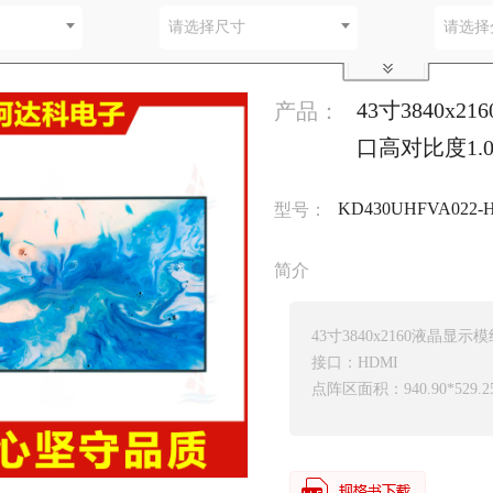
别
请选择尺寸
请选择
43寸3840x
产品：
口高对比度1.
KD430UHFVA022-
型号：
简介
43寸3840x2160液晶显示
接口：HDMI
点阵区面积：940.90*529.2