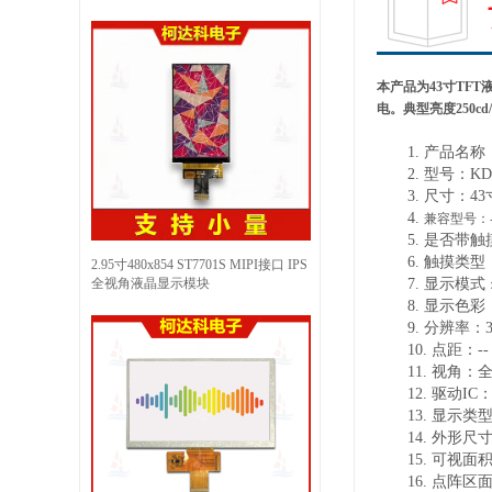
本产品为
43寸TF
电。典型亮度250c
1.
产品
名称
2.
型号：
KD
3.
尺寸：
43
4.
兼容型号：
5.
是否带触
6.
触摸类型
2.95寸480x854 ST7701S MIPI接口 IPS
全视角液晶显示模块
7.
显示
模式
8.
显示色彩
9.
分辨率：
10.
点距：
--
11.
视角：
12.
驱动
IC
13.
显示类
14.
外形尺
15.
可视面
16.
点阵区