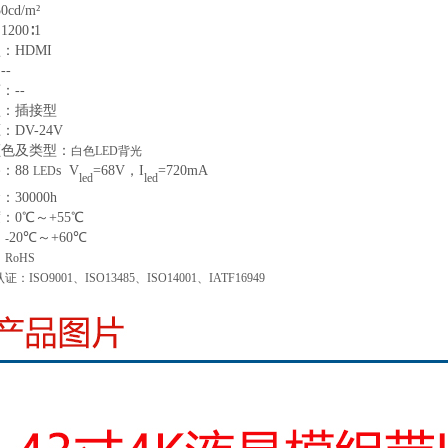
50
cd/m²
：
1200∶1
型：
HDMI
：
--
离：
--
型
：
插接型
压：
DV-24V
颜色及类型
：
白色
LED背光
路：
88
s
V
=
68
V
，
I
=
720
mA
LED
led
led
命：
30000
h
度：
0
℃～+
55
℃
20
℃～+
60
℃
：
-
：
RoHS
认证：
ISO9001、ISO13485、ISO14001、IATF16949