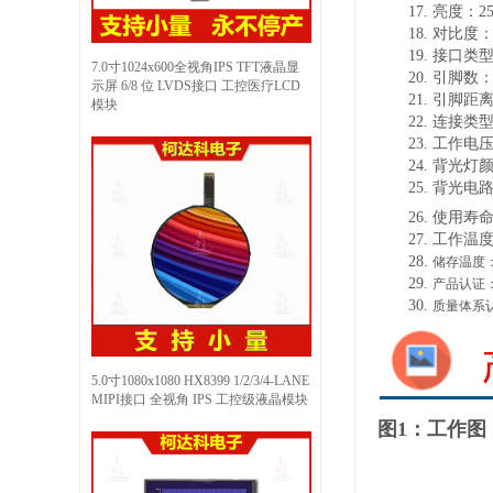
17.
亮度：
2
18.
对比度
19.
接口类
7.0寸1024x600全视角IPS TFT液晶显
20.
引脚数
示屏 6/8 位 LVDS接口 工控医疗LCD
21.
引脚距
模块
22.
连接类
23.
工作电
24.
背光灯
25.
背光电
26.
使用寿
27.
工作温
28.
储存温度
29.
产品认证
30.
质量体系
5.0寸1080x1080 HX8399 1/2/3/4-LANE
MIPI接口 全视角 IPS 工控级液晶模块
图1：工作图