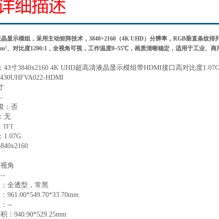
T液晶显示模组，采用主动矩阵技术，3840×2160（4K UHD）分辨率，RGB垂直条纹排
d/m²、对比度1200:1，全视角可视，工作温度0~55℃，画质清晰稳定，适用于工业、
：
43寸3840x2160 4K UHD超高清液晶显示模组带HDMI接口高对比度1.0
430UHFVA022-HDMI
寸
--
摸：
否
：
无
：
TFT
：
1.07G
3840
x
2160
全视角
：
--
型：全透型，常黑
寸：
961.00*549.70*33.70
mm
积：
--
面积：
940.90*529.25
mm